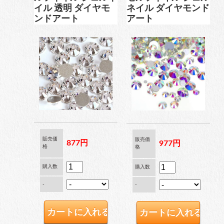
イル 透明 ダイヤモ
ネイル ダイヤモンド
ンドアート
アート
販売価
販売価
877円
977円
格
格
購入数
購入数
-
-