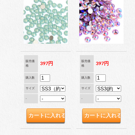
工具
便利品
販売価
販売価
397円
397円
格
格
収納ケース
購入数
購入数
サイズ
サイズ
-
-