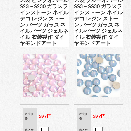
ス製 ピンクオパール
ス製 ブルーオパール
ブリオン
SS3～SS30 ガラスラ
SS3～SS30 ガラスラ
インストーン ネイル
インストーン ネイル
デコ レジン ストー
デコ レジン ストー
ン パーツ ガラス ネ
ン パーツ ガラス ネ
イルパーツ ジェルネ
イルパーツ ジェルネ
卸専用ラインストーン
イル 衣装製作 ダイ
イル 衣装製作 ダイ
ヤモンドアート
ヤモンドアート
納期4週間前後
pearl
パール
両穴パール
販売価
販売価
397円
397円
格
格
片穴パール
購入数
購入数