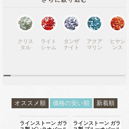
さらに絞り込む
ガラスラインストーン
contact
ﾌﾞﾗﾝﾄﾞ製ﾗｲﾝｽﾄｰﾝ同等品
お問い合わ
せ
チャトン
クリス
ライト
タンザ
アクア
ヒヤシ
blog
タル
シャム
ナイト
マリン
ンス
ブログ
ﾌﾞﾗﾝﾄﾞ製ﾗｲﾝｽﾄｰﾝ同等品
アクリルラインストーン
オススメ順
価格の安い順
新着順
パールラインストーン
ラインストーン ガラ
ラインストーン ガラ