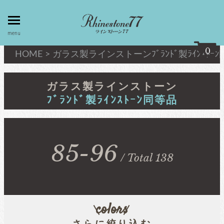
toggle
menu
menu
0
HOME
>
ガラス製ラインストーン
ﾌﾞﾗﾝﾄﾞ製ﾗｲﾝｽﾄｰ
my page
マイページ
ガラス製ラインストーン
ﾌﾞﾗﾝﾄﾞ製ﾗｲﾝｽﾄｰﾝ同等品
privacy
linestone
policy
ラインストーン
個人情報取
扱
85-96
/ Total 138
キシリウスカット
about
最高級品質ﾗｲﾝｽﾄｰﾝ
law
特定商取引
法
colors