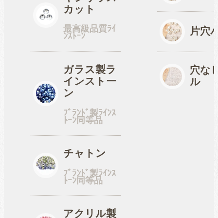
カット
最高級品質ﾗｲ
片穴
ﾝｽﾄｰﾝ
ガラス製ラ
穴な
インストー
ル
ン
ﾌﾞﾗﾝﾄﾞ製ﾗｲﾝｽ
ﾄｰﾝ同等品
チャトン
ﾌﾞﾗﾝﾄﾞ製ﾗｲﾝｽ
ﾄｰﾝ同等品
アクリル製