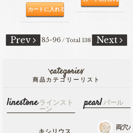
Prev
Next
85-96
/ Total 138
categories
商品カテゴリーリスト
linestone
pearl
ラインスト
パール
ーン
両穴
キシリウス