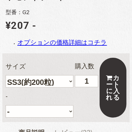
ブリオン
型番：G2
¥207 -
卸専用ラインストーン
オプションの価格詳細はコチラ
納期4週間前後
pearl
サイズ
購入数
パール
カ
ート
に入
両穴パール
-
れる
片穴パール