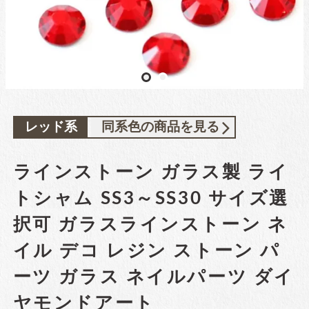
ガラスラインストーン
contact
ﾌﾞﾗﾝﾄﾞ製ﾗｲﾝｽﾄｰﾝ同等品
お問い合わ
せ
チャトン
blog
ブログ
ﾌﾞﾗﾝﾄﾞ製ﾗｲﾝｽﾄｰﾝ同等品
レッド系
同系色の商品を見る
ラインストーン ガラス製 ライ
アクリルラインストーン
トシャム SS3～SS30 サイズ選
択可 ガラスラインストーン ネ
イル デコ レジン ストーン パ
パールラインストーン
ーツ ガラス ネイルパーツ ダイ
ヤモンドアート