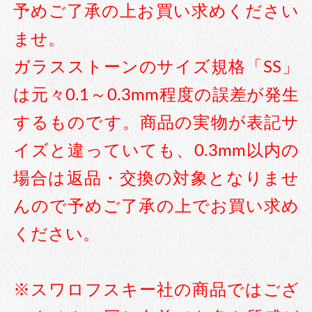
予めご了承の上お買い求めください
工具
ませ。
ガラスストーンのサイズ規格「SS」
は元々0.1～0.3mm程度の誤差が発生
便利品
するものです。商品の実物が表記サ
イズと違っていても、0.3mm以内の
収納ケース
場合は返品・交換の対象となりませ
んので予めご了承の上でお買い求め
ください。
※スワロフスキー社の商品ではござ