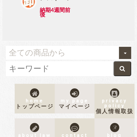
納期4週間前
後
home
my page
privacy
policy
トップページ
マイページ
個人情報取扱
about law
contact
blog