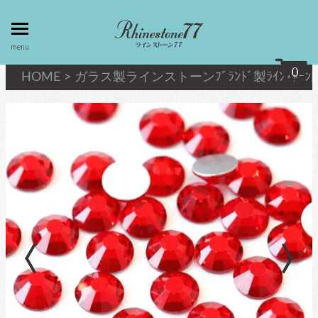
toggle
menu
menu
0
HOME
>
ガラス製ラインストーン
ﾌﾞﾗﾝﾄﾞ製ﾗｲﾝｽﾄｰ
my page
マイページ
privacy
linestone
policy
ラインストーン
個人情報取
扱
キシリウスカット
about
最高級品質ﾗｲﾝｽﾄｰﾝ
law
特定商取引
法