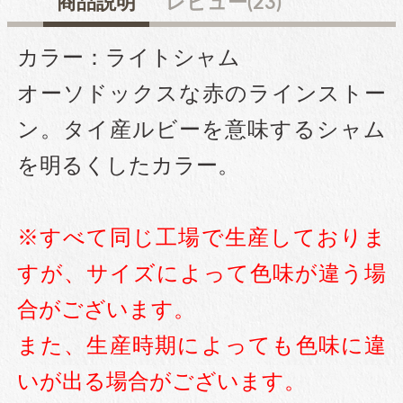
商品説明
レビュー(23)
穴なしパール
カラー：ライトシャム
オーソドックスな赤のラインストー
ン。タイ産ルビーを意味するシャム
コットン風アクリルパー
ル
を明るくしたカラー。
fave
オタ活・推し活
※すべて同じ工場で生産しておりま
すが、サイズによって色味が違う場
缶バッジカバー
合がございます。
また、生産時期によっても色味に違
tools
ツール
いが出る場合がございます。