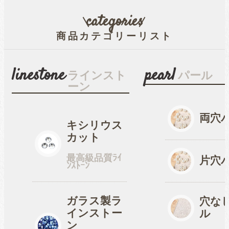
categories
穴なしパール
商品カテゴリーリスト
linestone
pearl
ラインスト
パール
コットン風アクリルパー
ーン
ル
両穴
キシリウス
fave
オタ活・推し活
カット
最高級品質ﾗｲ
片穴
ﾝｽﾄｰﾝ
缶バッジカバー
ガラス製ラ
穴な
tools
インストー
ル
ツール
ン