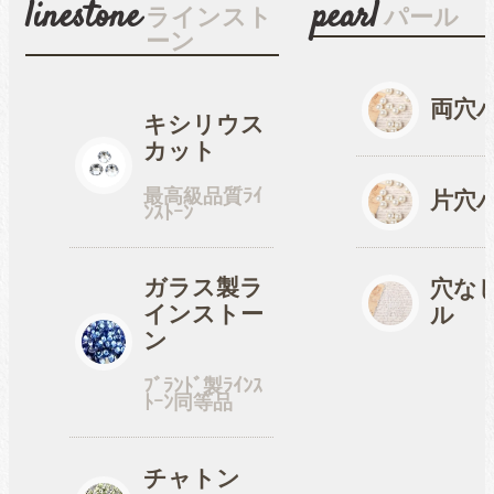
linestone
pearl
ラインスト
パール
ーン
穴なしパール
両穴
キシリウス
カット
コットン風アクリルパー
最高級品質ﾗｲ
ル
片穴
ﾝｽﾄｰﾝ
fave
ガラス製ラ
オタ活・推し活
穴な
インストー
ル
ン
缶バッジカバー
ﾌﾞﾗﾝﾄﾞ製ﾗｲﾝｽ
ﾄｰﾝ同等品
tools
ツール
チャトン