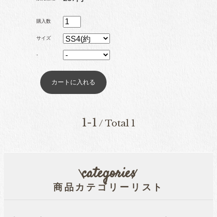
ブリオン
購入数
サイズ
-
卸専用ラインストーン
納期4週間前後
pearl
パール
1-1
/ Total 1
両穴パール
categories
商品カテゴリーリスト
片穴パール