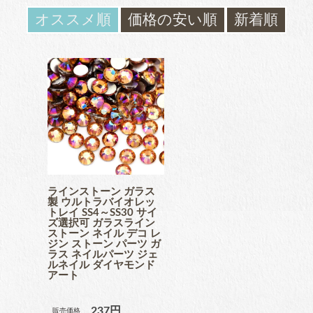
ガラスラインストーン
オススメ順
価格の安い順
新着順
contact
ﾌﾞﾗﾝﾄﾞ製ﾗｲﾝｽﾄｰﾝ同等品
お問い合わ
せ
チャトン
blog
ブログ
ﾌﾞﾗﾝﾄﾞ製ﾗｲﾝｽﾄｰﾝ同等品
アクリルラインストーン
ラインストーン ガラス
製 ウルトラバイオレッ
トレイ SS4～SS30 サイ
ズ選択可 ガラスライン
ストーン ネイル デコ レ
ジン ストーン パーツ ガ
ラス ネイルパーツ ジェ
パールラインストーン
ルネイル ダイヤモンド
アート
237円
販売価格