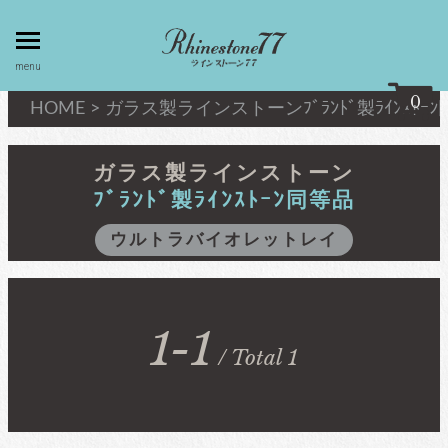
toggle
menu
menu
0
HOME
>
ガラス製ラインストーン
ﾌﾞﾗﾝﾄﾞ製ﾗｲﾝｽﾄｰ
my page
マイページ
ガラス製ラインストーン
ﾌﾞﾗﾝﾄﾞ製ﾗｲﾝｽﾄｰﾝ同等品
privacy
linestone
ウルトラバイオレットレイ
policy
ラインストーン
個人情報取
扱
キシリウスカット
1-1
about
/ Total 1
最高級品質ﾗｲﾝｽﾄｰﾝ
law
特定商取引
法