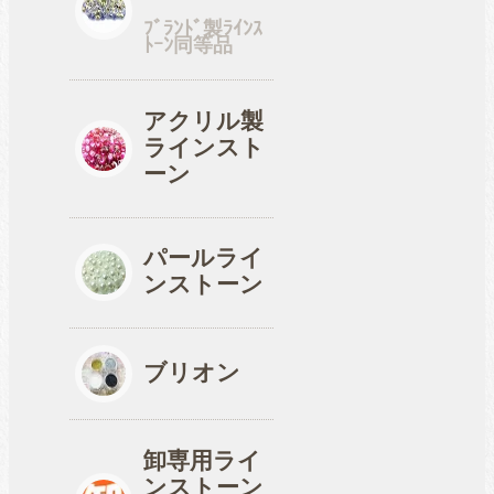
ﾌﾞﾗﾝﾄﾞ製ﾗｲﾝｽ
ﾄｰﾝ同等品
工具
アクリル製
ラインスト
便利品
ーン
パールライ
収納ケース
ンストーン
ブリオン
卸専用ライ
ンストーン