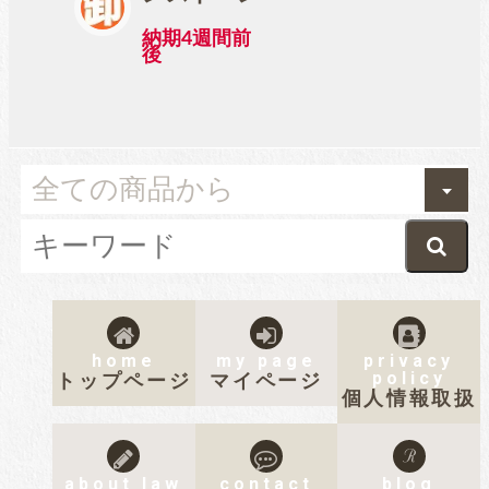
納期4週間前
後
home
my page
privacy
policy
トップページ
マイページ
個人情報取扱
about law
contact
blog