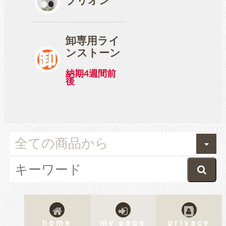
ブリオン
卸専用ライ
ンストーン
納期4週間前
後
home
my page
privacy