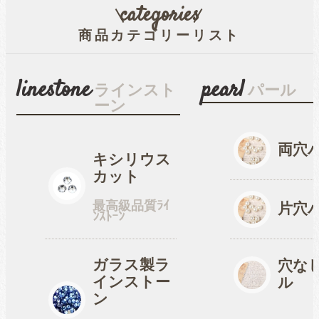
categories
商品カテゴリーリスト
穴なしパール
linestone
pearl
ラインスト
パール
ーン
コットン風アクリルパー
ル
両穴
キシリウス
カット
fave
オタ活・推し活
最高級品質ﾗｲ
片穴
ﾝｽﾄｰﾝ
缶バッジカバー
ガラス製ラ
穴な
インストー
ル
tools
ン
ツール