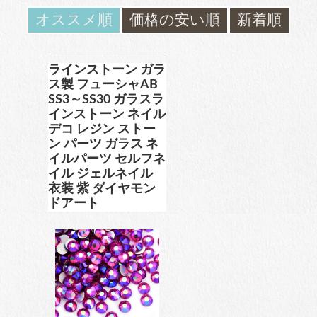
ガラスラインストーン
オススメ順
価格の安い順
新着順
contact
ﾌﾞﾗﾝﾄﾞ製ﾗｲﾝｽﾄｰﾝ同等品
お問い合わ
せ
ラインストーン ガラ
ス製 フューシャAB
SS3～SS30 ガラスラ
チャトン
blog
インストーン ネイル
ブログ
デコ レジン ストー
ﾌﾞﾗﾝﾄﾞ製ﾗｲﾝｽﾄｰﾝ同等品
ン パーツ ガラス ネ
イルパーツ セルフネ
イル ジェルネイル
衣装 紫 ダイヤモン
アクリルラインストーン
ドアート
パールラインストーン