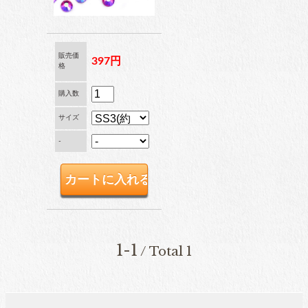
ブリオン
販売価
397円
格
卸専用ラインストーン
購入数
納期4週間前後
サイズ
-
pearl
パール
両穴パール
1-1
/ Total 1
片穴パール