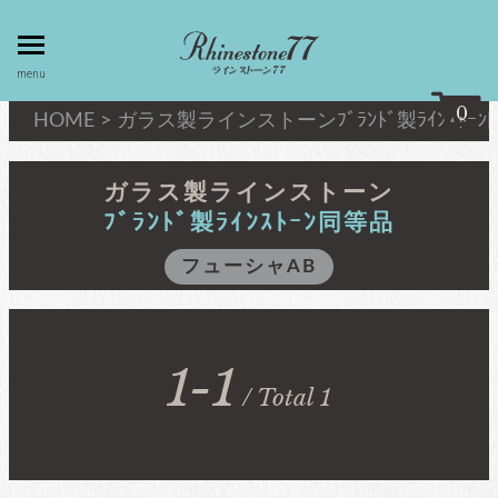
toggle
menu
menu
0
HOME
>
ガラス製ラインストーン
ﾌﾞﾗﾝﾄﾞ製ﾗｲﾝｽﾄｰ
my page
マイページ
ガラス製ラインストーン
ﾌﾞﾗﾝﾄﾞ製ﾗｲﾝｽﾄｰﾝ同等品
privacy
linestone
フューシャAB
policy
ラインストーン
個人情報取
扱
キシリウスカット
1-1
about
/ Total 1
最高級品質ﾗｲﾝｽﾄｰﾝ
law
特定商取引
法