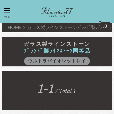
toggle
menu
menu
0
HOME
>
ガラス製ラインストーン
ﾌﾞﾗﾝﾄﾞ製ﾗｲﾝｽﾄｰ
my page
マイページ
ガラス製ラインストーン
ﾌﾞﾗﾝﾄﾞ製ﾗｲﾝｽﾄｰﾝ同等品
privacy
linestone
ウルトラバイオレットレイ
policy
ラインストーン
個人情報取
扱
キシリウスカット
1-1
about
/ Total 1
最高級品質ﾗｲﾝｽﾄｰﾝ
law
特定商取引
法