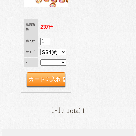
ブリオン
販売価
237円
格
卸専用ラインストーン
購入数
納期4週間前後
サイズ
-
pearl
パール
両穴パール
1-1
/ Total 1
片穴パール