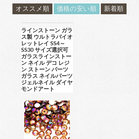
ガラスラインストーン
オススメ順
価格の安い順
新着順
contact
ﾌﾞﾗﾝﾄﾞ製ﾗｲﾝｽﾄｰﾝ同等品
お問い合わ
せ
ラインストーン ガラ
ス製 ウルトラバイオ
レットレイ SS4～
チャトン
blog
SS30 サイズ選択可
ブログ
ガラスラインストー
ﾌﾞﾗﾝﾄﾞ製ﾗｲﾝｽﾄｰﾝ同等品
ン ネイル デコ レジ
ン ストーン パーツ
ガラス ネイルパーツ
ジェルネイル ダイヤ
アクリルラインストーン
モンドアート
パールラインストーン