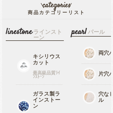
categories
商品カテゴリーリスト
穴なしパール
linestone
pearl
ラインスト
パール
ーン
コットン風アクリルパー
ル
両穴
キシリウス
カット
fave
オタ活・推し活
最高級品質ﾗｲ
片穴
ﾝｽﾄｰﾝ
缶バッジカバー
ガラス製ラ
穴な
インストー
ル
tools
ン
ツール