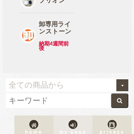
ブリオン
卸専用ライ
ンストーン
納期4週間前
後
home
my page
privacy