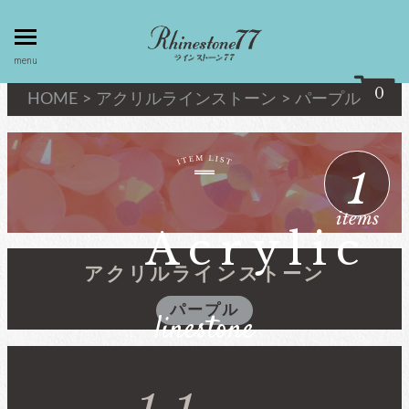
toggle
menu
menu
0
HOME
>
アクリルラインストーン
>
パープル
my page
マイページ
1
privacy
linestone
items
policy
ラインストーン
Acrylic
個人情報取
扱
アクリルラインストーン
キシリウスカット
パープル
linestone
about
最高級品質ﾗｲﾝｽﾄｰﾝ
law
特定商取引
法