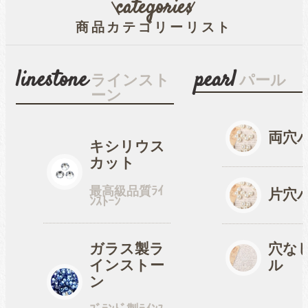
categories
商品カテゴリーリスト
穴なしパール
linestone
pearl
ラインスト
パール
ーン
コットン風アクリルパー
ル
両穴
キシリウス
カット
fave
オタ活・推し活
最高級品質ﾗｲ
片穴
ﾝｽﾄｰﾝ
缶バッジカバー
ガラス製ラ
穴な
インストー
ル
tools
ン
ツール