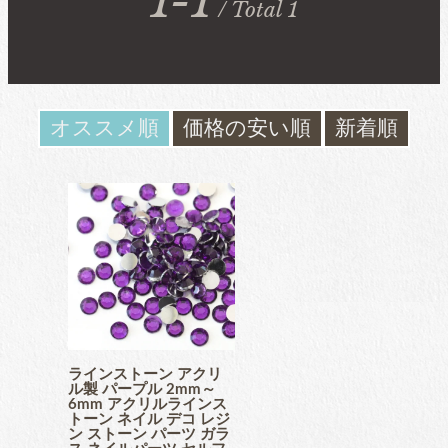
1-1
/ Total 1
ガラスラインストーン
contact
ﾌﾞﾗﾝﾄﾞ製ﾗｲﾝｽﾄｰﾝ同等品
お問い合わ
せ
オススメ順
価格の安い順
新着順
チャトン
blog
ブログ
ﾌﾞﾗﾝﾄﾞ製ﾗｲﾝｽﾄｰﾝ同等品
アクリルラインストーン
パールラインストーン
ラインストーン アクリ
ル製 パープル 2mm～
6mm アクリルラインス
トーン ネイル デコ レジ
ン ストーン パーツ ガラ