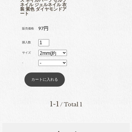
ス ネイルパーツ セルフ
ネイル ジェルネイル 衣
ブリオン
装 紫色 ダイヤモンドア
ート
97円
販売価格
卸専用ラインストーン
購入数
納期4週間前後
サイズ
-
pearl
パール
両穴パール
1-1
/ Total 1
片穴パール