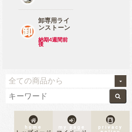
卸専用ライ
ンストーン
納期4週間前
後
home
my page
privacy
policy