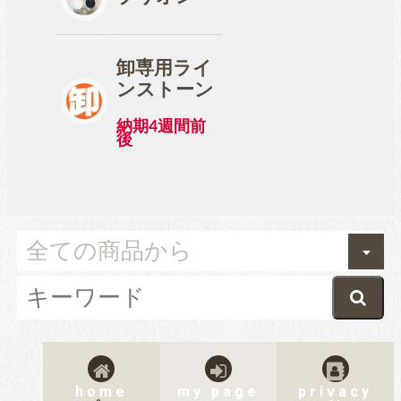
卸専用ライ
ンストーン
納期4週間前
後
home
my page
privacy