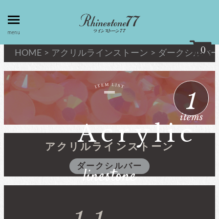
toggle
menu
menu
0
HOME
>
アクリルラインストーン
>
ダークシルバ
my page
マイページ
1
privacy
linestone
items
policy
ラインストーン
Acrylic
個人情報取
扱
アクリルラインストーン
キシリウスカット
ダークシルバー
linestone
about
最高級品質ﾗｲﾝｽﾄｰﾝ
law
特定商取引
法