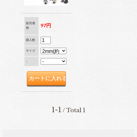
ブリオン
販売価
97円
格
卸専用ラインストーン
購入数
納期4週間前後
サイズ
-
pearl
パール
両穴パール
1-1
/ Total 1
片穴パール