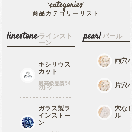
categories
商品カテゴリーリスト
穴なしパール
linestone
pearl
ラインスト
パール
ーン
コットン風アクリルパー
ル
両穴
キシリウス
カット
fave
オタ活・推し活
最高級品質ﾗｲ
片穴
ﾝｽﾄｰﾝ
缶バッジカバー
ガラス製ラ
穴な
インストー
ル
tools
ン
ツール