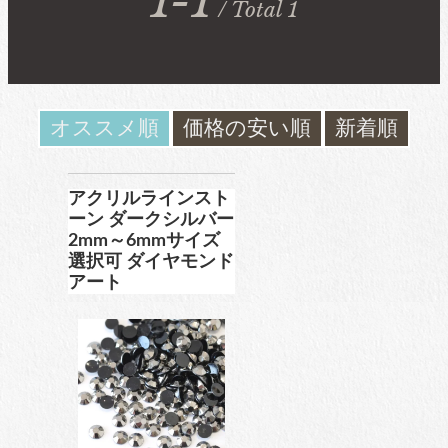
1-1
/ Total 1
ガラスラインストーン
contact
ﾌﾞﾗﾝﾄﾞ製ﾗｲﾝｽﾄｰﾝ同等品
お問い合わ
せ
オススメ順
価格の安い順
新着順
チャトン
blog
ブログ
ﾌﾞﾗﾝﾄﾞ製ﾗｲﾝｽﾄｰﾝ同等品
アクリルラインスト
ーン ダークシルバー
2mm～6mmサイズ
選択可 ダイヤモンド
アクリルラインストーン
アート
パールラインストーン