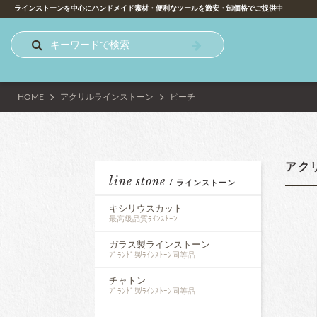
ラインストーンを中心にハンドメイド素材・便利なツールを激安・卸価格でご提供中
HOME
アクリルラインストーン
ピーチ
アク
line stone
/ ラインストーン
キシリウスカット
最高級品質ﾗｲﾝｽﾄｰﾝ
ガラス製ラインストーン
ﾌﾞﾗﾝﾄﾞ製ﾗｲﾝｽﾄｰﾝ同等品
チャトン
ﾌﾞﾗﾝﾄﾞ製ﾗｲﾝｽﾄｰﾝ同等品