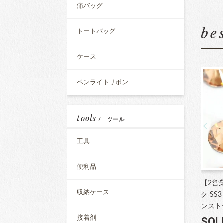
痛バッグ
be
トートバッグ
ケース
ペンライトリボン
tools
/ ツール
工具
便利品
【2営
収納ケース
ク SS
ンスト
接着剤
SOL