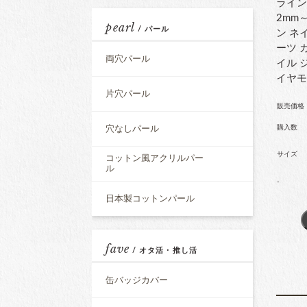
ライン
2mm
pearl
/ パール
ン ネ
ーツ 
両穴パール
イル 
イヤ
片穴パール
販売価格
購入数
穴なしパール
サイズ
コットン風アクリルパー
ル
-
日本製コットンパール
fave
/ オタ活・推し活
缶バッジカバー