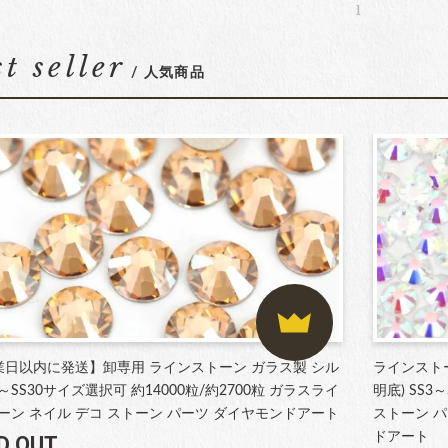
1
st seller
/ 人気商品
業日以内に発送】卸専用 ラインストーン ガラス製 シル
ラインスト
3～SS30サイズ選択可 約14000粒/約2700粒 ガラスライ
明底) SS
ーン ネイル デコ ストーン パーツ ダイヤモンドアート
ストーン パ
ドアート
D OUT