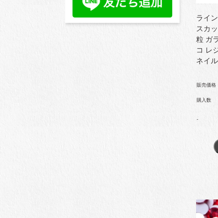
ライン
スカット
粒 ガ
コ レ
ネイル
販売価格
購入数
-