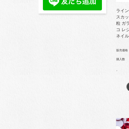
ライン
スカット
粒 ガ
コ レ
ネイル
販売価格
購入数
-