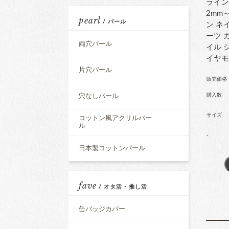
ライン
2mm
pearl
/ パール
ン ネ
ーツ 
両穴パール
イル 
イヤ
片穴パール
販売価格
購入数
穴なしパール
サイズ
コットン風アクリルパー
ル
-
日本製コットンパール
fave
/ オタ活・推し活
缶バッジカバー