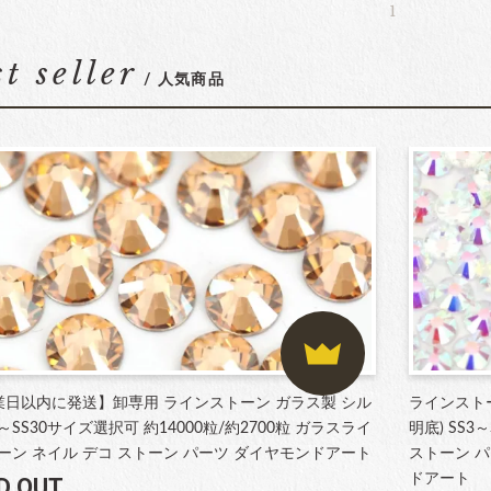
1
st seller
/ 人気商品
業日以内に発送】卸専用 ラインストーン ガラス製 シル
ラインスト
3～SS30サイズ選択可 約14000粒/約2700粒 ガラスライ
明底) SS
ーン ネイル デコ ストーン パーツ ダイヤモンドアート
ストーン パ
ドアート
D OUT