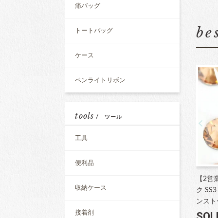
痛バッグ
be
トートバッグ
ケース
ペンライトリボン
tools
/ ツール
工具
便利品
【2営
収納ケース
ク SS
ンスト
接着剤
SOL