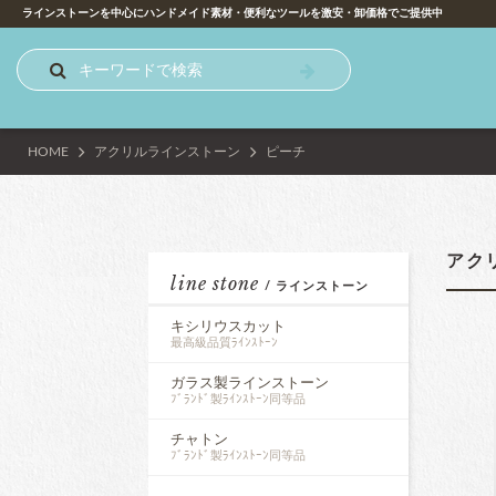
ラインストーンを中心にハンドメイド素材・便利なツールを激安・卸価格でご提供中
HOME
アクリルラインストーン
ピーチ
アク
line stone
/ ラインストーン
キシリウスカット
最高級品質ﾗｲﾝｽﾄｰﾝ
ガラス製ラインストーン
ﾌﾞﾗﾝﾄﾞ製ﾗｲﾝｽﾄｰﾝ同等品
チャトン
ﾌﾞﾗﾝﾄﾞ製ﾗｲﾝｽﾄｰﾝ同等品