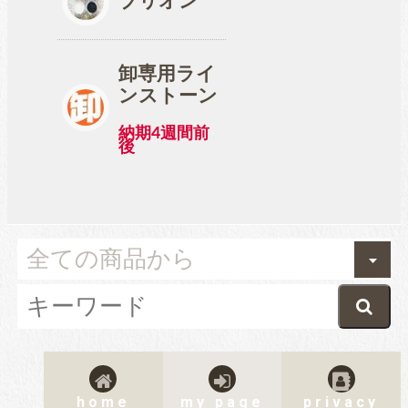
ブリオン
卸専用ライ
ンストーン
納期4週間前
後
home
my page
privacy