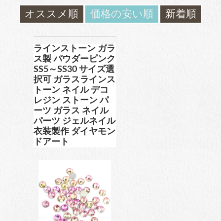
ガラスラインストーン
オススメ順
価格の安い順
新着順
contact
ﾌﾞﾗﾝﾄﾞ製ﾗｲﾝｽﾄｰﾝ同等品
お問い合わ
せ
ラインストーン ガラ
ス製 パウダーピンク
SS5～SS30 サイズ選
チャトン
blog
択可 ガラスラインス
ブログ
トーン ネイル デコ
ﾌﾞﾗﾝﾄﾞ製ﾗｲﾝｽﾄｰﾝ同等品
レジン ストーン パ
ーツ ガラス ネイル
パーツ ジェルネイル
衣装製作 ダイヤモン
アクリルラインストーン
ドアート
パールラインストーン