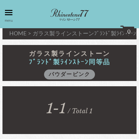
toggle
menu
menu
0
HOME
>
ガラス製ラインストーン
ﾌﾞﾗﾝﾄﾞ製ﾗｲﾝｽﾄｰ
my page
マイページ
ガラス製ラインストーン
ﾌﾞﾗﾝﾄﾞ製ﾗｲﾝｽﾄｰﾝ同等品
privacy
linestone
パウダーピンク
policy
ラインストーン
個人情報取
扱
キシリウスカット
1-1
about
/ Total 1
最高級品質ﾗｲﾝｽﾄｰﾝ
law
特定商取引
法