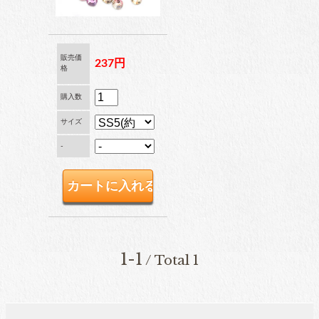
ブリオン
販売価
237円
格
卸専用ラインストーン
購入数
納期4週間前後
サイズ
-
pearl
パール
両穴パール
1-1
/ Total 1
片穴パール