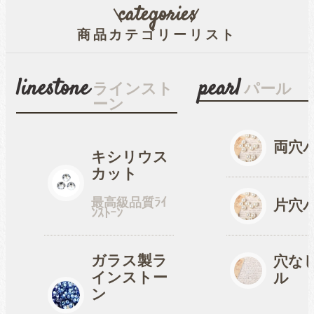
categories
商品カテゴリーリスト
穴なしパール
linestone
pearl
ラインスト
パール
ーン
コットン風アクリルパー
ル
両穴
キシリウス
カット
fave
オタ活・推し活
最高級品質ﾗｲ
片穴
ﾝｽﾄｰﾝ
缶バッジカバー
ガラス製ラ
穴な
インストー
ル
tools
ン
ツール