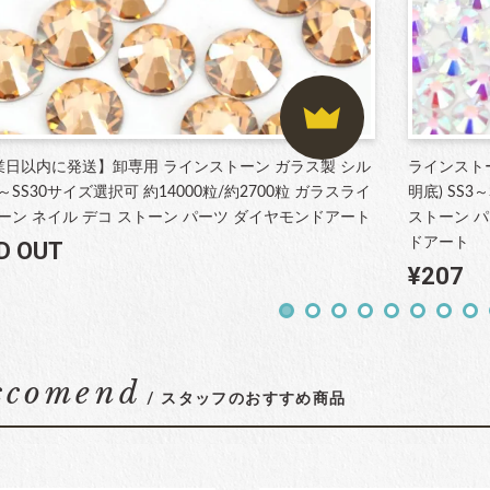
業日以内に発送】卸専用 ラインストーン ガラス製 シル
ラインスト
3～SS30サイズ選択可 約14000粒/約2700粒 ガラスライ
明底) SS
ーン ネイル デコ ストーン パーツ ダイヤモンドアート
ストーン パ
ドアート
D OUT
¥207
ccomend
/ スタッフのおすすめ商品