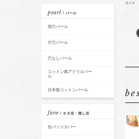
サイズ
pearl
/ パール
-
両穴パール
片穴パール
穴なしパール
コットン風アクリルパー
ル
be
日本製コットンパール
fave
/ オタ活・推し活
缶バッジカバー