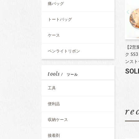
痛バッグ
トートバッグ
ケース
【2営
ペンライトリボン
ク SS
ンスト
SOL
tools
/ ツール
工具
便利品
re
収納ケース
接着剤