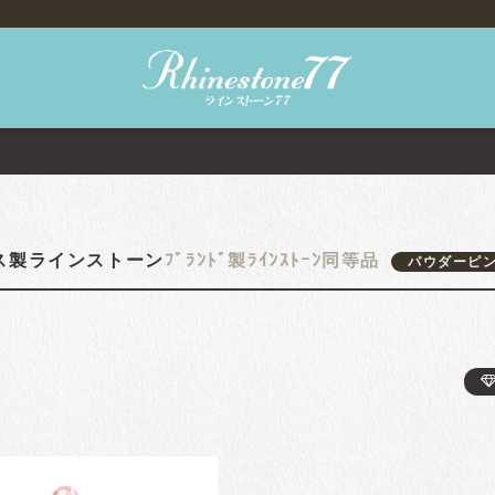
ク
ス製ラインストーン
ﾌﾞﾗﾝﾄﾞ製ﾗｲﾝｽﾄｰﾝ同等品
パウダーピ