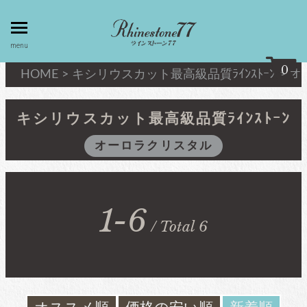
toggle
menu
menu
0
HOME
>
キシリウスカット
最高級品質ﾗｲﾝｽﾄｰﾝ
>
オ
my page
マイページ
キシリウスカット
最高級品質ﾗｲﾝｽﾄｰﾝ
オーロラクリスタル
privacy
linestone
policy
ラインストーン
個人情報取
扱
1-6
キシリウスカット
/ Total 6
about
最高級品質ﾗｲﾝｽﾄｰﾝ
law
特定商取引
法