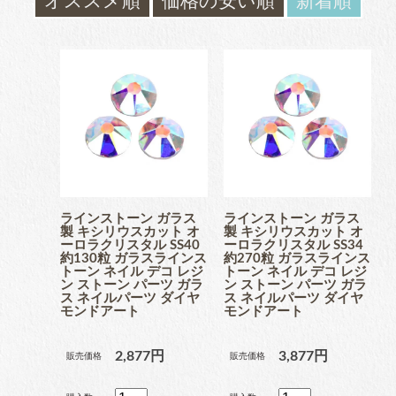
オススメ順
価格の安い順
新着順
ガラスラインストーン
contact
ﾌﾞﾗﾝﾄﾞ製ﾗｲﾝｽﾄｰﾝ同等品
お問い合わ
せ
チャトン
blog
ブログ
ﾌﾞﾗﾝﾄﾞ製ﾗｲﾝｽﾄｰﾝ同等品
ラインストーン ガラス
ラインストーン ガラス
製 キシリウスカット オ
製 キシリウスカット オ
アクリルラインストーン
ーロラクリスタル SS40
ーロラクリスタル SS34
約130粒 ガラスラインス
約270粒 ガラスラインス
トーン ネイル デコ レジ
トーン ネイル デコ レジ
ン ストーン パーツ ガラ
ン ストーン パーツ ガラ
ス ネイルパーツ ダイヤ
ス ネイルパーツ ダイヤ
モンドアート
モンドアート
パールラインストーン
2,877円
3,877円
販売価格
販売価格