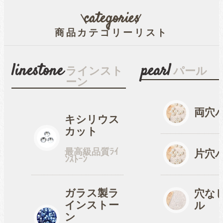
categories
商品カテゴリーリスト
linestone
pearl
ラインスト
パール
ーン
両穴
キシリウス
カット
最高級品質ﾗｲ
片穴
ﾝｽﾄｰﾝ
ガラス製ラ
穴な
インストー
ル
ン