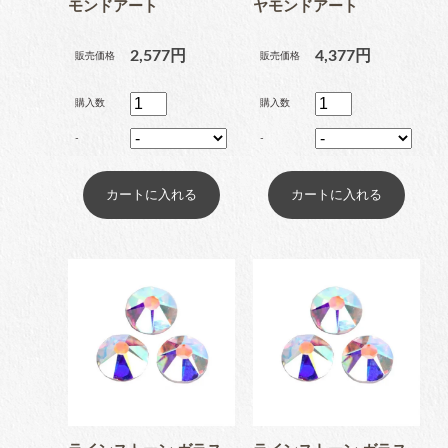
モンドアート
ヤモンドアート
2,577円
4,377円
販売価格
販売価格
穴なしパール
購入数
購入数
-
-
コットン風アクリルパー
ル
fave
オタ活・推し活
缶バッジカバー
tools
ツール