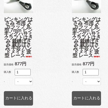
ピンキングは
ピンキングは
さみ 布用 ス
さみ 布用 ス
カラップ 丸
カラップ 丸
型 7mm ピン
型 5mm ピン
キングハサミ
キングハサミ
クラフトはさ
クラフトはさ
み 裁縫ばさ
み 裁縫ばさ
み 裁ちばさ
み 裁ちばさ
み 手芸 ハン
み 手芸 ハン
ドメイド 波
ドメイド 波
型 レース
型 レース
877円
877円
販売価格
販売価格
購入数
購入数
-
-