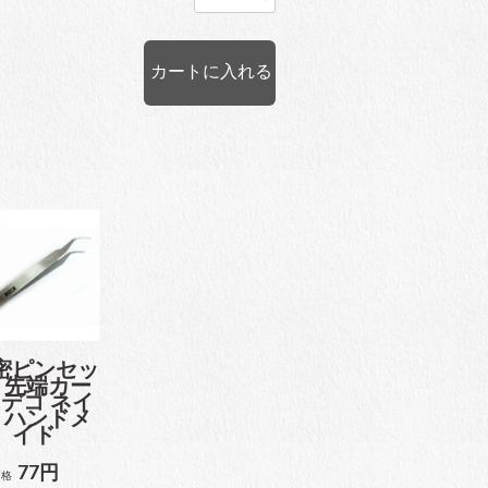
密ピンセッ
 先端カー
 デコ ネイ
 ハンドメ
イド
77円
価格