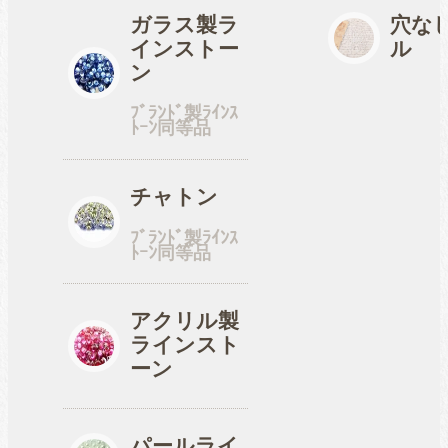
ガラス製ラ
穴な
インストー
ル
工具
ン
ﾌﾞﾗﾝﾄﾞ製ﾗｲﾝｽ
ﾄｰﾝ同等品
便利品
チャトン
ﾌﾞﾗﾝﾄﾞ製ﾗｲﾝｽ
収納ケース
ﾄｰﾝ同等品
アクリル製
ラインスト
ーン
パールライ