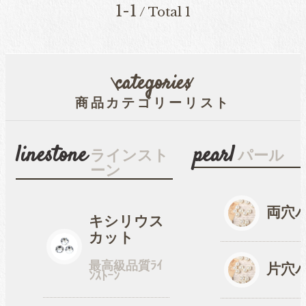
1-1
/ Total 1
穴なしパール
categories
商品カテゴリーリスト
コットン風アクリルパー
ル
linestone
pearl
ラインスト
パール
ーン
fave
オタ活・推し活
両穴
キシリウス
缶バッジカバー
カット
最高級品質ﾗｲ
片穴
ﾝｽﾄｰﾝ
tools
ツール