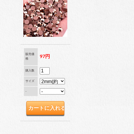
ブリオン
卸専用ラインストーン
納期4週間前後
販売価
97円
格
pearl
パール
購入数
サイズ
-
両穴パール
片穴パール