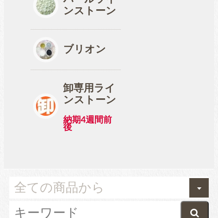
ンストーン
ブリオン
卸専用ライ
ンストーン
納期4週間前
後