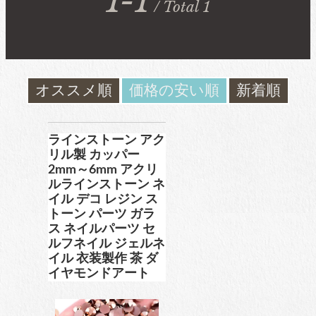
1-1
/ Total 1
ガラスラインストーン
contact
ﾌﾞﾗﾝﾄﾞ製ﾗｲﾝｽﾄｰﾝ同等品
お問い合わ
せ
オススメ順
価格の安い順
新着順
チャトン
blog
ブログ
ﾌﾞﾗﾝﾄﾞ製ﾗｲﾝｽﾄｰﾝ同等品
ラインストーン アク
リル製 カッパー
2mm～6mm アクリ
ルラインストーン ネ
アクリルラインストーン
イル デコ レジン ス
トーン パーツ ガラ
ス ネイルパーツ セ
ルフネイル ジェルネ
イル 衣装製作 茶 ダ
パールラインストーン
イヤモンドアート