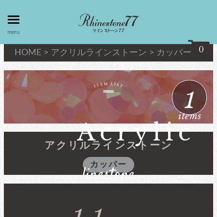
toggle
menu
menu
0
HOME
>
アクリルラインストーン
>
カッパー
my page
マイページ
1
privacy
linestone
items
policy
ラインストーン
Acrylic
個人情報取
扱
アクリルラインストーン
キシリウスカット
カッパー
linestone
about
最高級品質ﾗｲﾝｽﾄｰﾝ
law
特定商取引
法