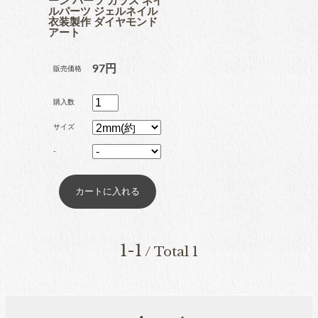
ーン パーツ ガラス ネイ
ルパーツ ジェルネイル
ブリオン
衣装製作 ダイヤモンド
アート
97円
販売価格
卸専用ラインストーン
購入数
納期4週間前後
サイズ
-
pearl
パール
両穴パール
1-1
/ Total 1
片穴パール