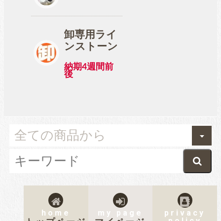
卸専用ライ
ンストーン
納期4週間前
後
home
my page
privacy
policy