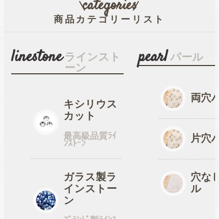
categories
商品カテゴリーリスト
穴なしパール
linestone
pearl
ラインスト
パール
ーン
コットン風アクリルパー
ル
両穴
キシリウス
カット
fave
オタ活・推し活
最高級品質ﾗｲ
片穴
ﾝｽﾄｰﾝ
缶バッジカバー
ガラス製ラ
穴な
インストー
ル
tools
ン
ツール