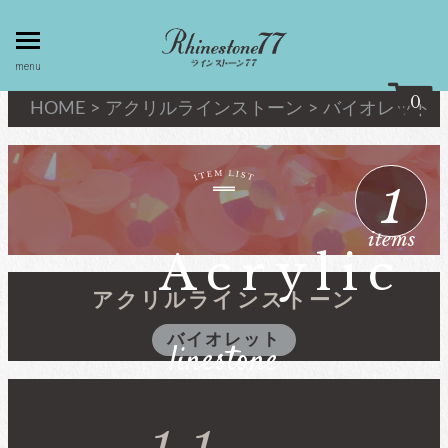
toggle
menu
menu
0
HOME
>
アクリルラインストーン
>
バイオレット
my page
マイページ
1
privacy
linestone
items
policy
ラインストーン
Acrylic
個人情報取
扱
アクリルラインストーン
キシリウスカット
バイオレット
linestone
about
最高級品質ﾗｲﾝｽﾄｰﾝ
law
特定商取引
法