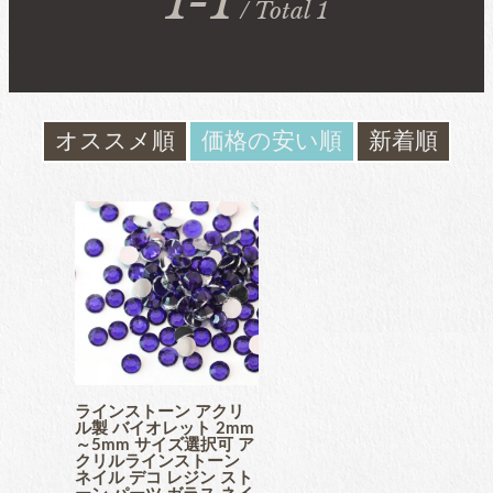
1-1
/ Total 1
ガラスラインストーン
contact
ﾌﾞﾗﾝﾄﾞ製ﾗｲﾝｽﾄｰﾝ同等品
お問い合わ
せ
オススメ順
価格の安い順
新着順
チャトン
blog
ブログ
ﾌﾞﾗﾝﾄﾞ製ﾗｲﾝｽﾄｰﾝ同等品
アクリルラインストーン
パールラインストーン
ラインストーン アクリ
ル製 バイオレット 2mm
～5mm サイズ選択可 ア
クリルラインストーン
ネイル デコ レジン スト