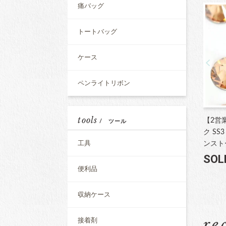
痛バッグ
トートバッグ
ケース
ペンライトリボン
tools
【2営
/ ツール
ク SS
工具
ンスト
SOL
便利品
収納ケース
re
接着剤