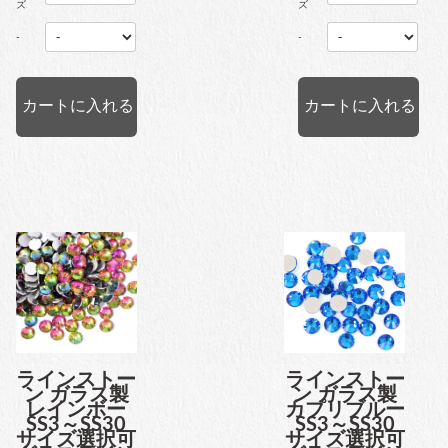
ズ
ズ
-
-
ラインストー
ラインストー
ン ガラス製
ン ガラス製
レインボー
カプリブルー
SS3～SS30
SS3～SS30
サイズ選択可
サイズ選択可