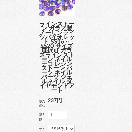
ラインストー
ン ガラス製
ノーザンライ
ツバイオレッ
ト SS16～
SS20 サイズ
選択可 ガラ
スラインスト
ーン ネイル
デコ レジン
ストーン パ
ーツ ネイル
パーツ ジェ
ルネイル ダ
イヤモンドア
ート
237円
販売
価格
購入
数
サイ