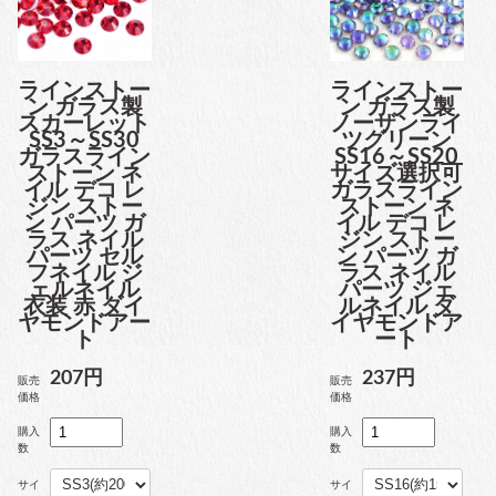
ラインストー
ラインストー
ン ガラス製
ン ガラス製
スカーレット
ノーザンライ
SS3～SS30
ツグリーン
ガラスライン
SS16～SS20
ストーン ネ
サイズ選択可
イル デコ レ
ガラスライン
ジン ストー
ストーン ネ
ン パーツ ガ
イル デコ レ
ラス ネイル
ジン ストー
パーツ セル
ン パーツ ガ
フネイル ジ
ラス ネイル
ェルネイル
パーツ ジェ
衣装 赤 ダイ
ルネイル ダ
ヤモンドアー
イヤモンドア
ト
ート
207円
237円
販売
販売
価格
価格
購入
購入
数
数
サイ
サイ