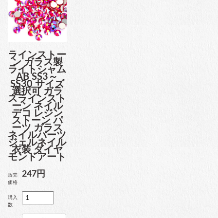
ラインストー
ン ガラス製
ライトシャム
AB SS3～
SS30 サイズ
選択可 ガラ
スラインスト
ーン ネイル
デコ レジン
ストーン パ
ーツ ガラス
ネイルパーツ
ジェルネイル
衣装 ダイヤ
モンドアート
247円
販売
価格
購入
数