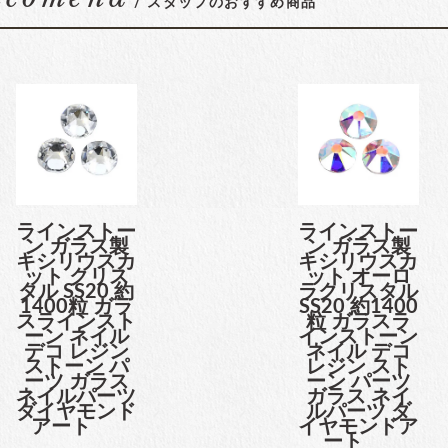
/ スタッフのおすすめ商品
ラインストー
ラインストー
ン ガラス製
ン ガラス製
キシリウスカ
キシリウスカ
ット クリス
ット オーロ
タル SS20 約
ラクリスタル
1400粒 ガラ
SS20 約1400
スラインスト
粒 ガラスラ
ーン ネイル
インストーン
デコ レジン
ネイル デコ
ストーン パ
レジン スト
ーツ ガラス
ーン パーツ
ネイルパーツ
ガラス ネイ
ダイヤモンド
ルパーツ ダ
アート
イヤモンドア
ート