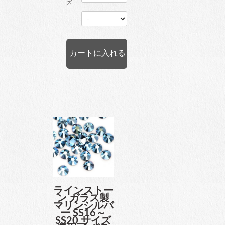
ズ
-
ラインストー
ン ガラス製
マリンシルバ
ー SS16～
SS20 サイズ