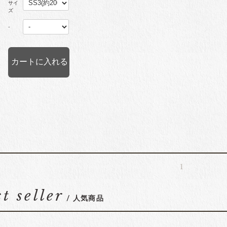
サイ
ズ
-
1
st seller
/ 人気商品