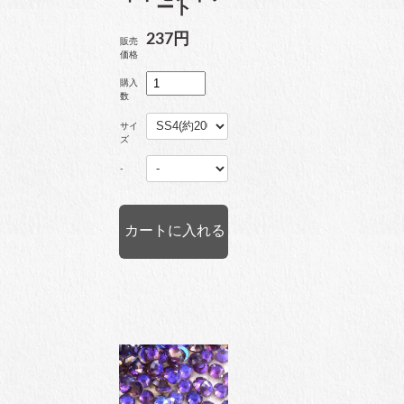
ート
237円
販売
価格
購入
数
サイ
ズ
-