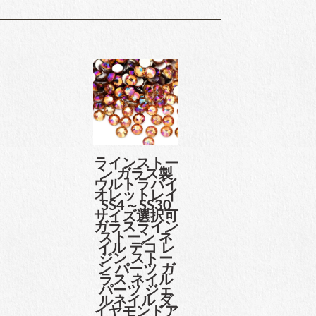
ラインストー
ン ガラス製
ウルトラバイ
オレットレイ
SS4～SS30
サイズ選択可
ガラスライン
ストーン ネ
イル デコ レ
ジン ストー
ン パーツ ガ
ラス ネイル
パーツ ジェ
ルネイル ダ
イヤモンドア