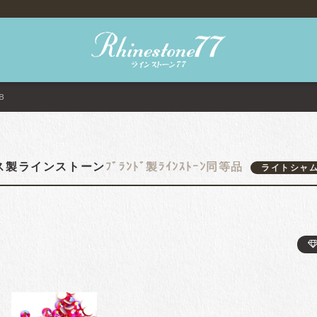
B
ス製ラインストーン
ﾌﾞﾗﾝﾄﾞ製ﾗｲﾝｽﾄｰﾝ同等品
ライトシャム