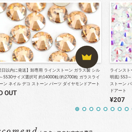
業日以内に発送】卸専用 ラインストーン ガラス製 シル
ラインスト
3～SS30サイズ選択可 約14000粒/約2700粒 ガラスライ
明底) SS
ーン ネイル デコ ストーン パーツ ダイヤモンドアート
ストーン パ
ドアート
D OUT
¥207
ccomend