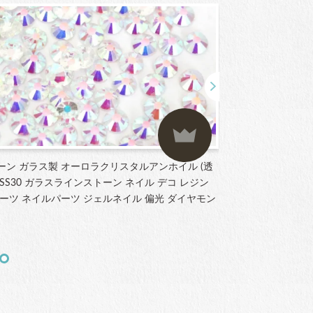
ーン ガラス製 オーロラクリスタルアンホイル (透
ラインストーン ガ
3～SS30 ガラスラインストーン ネイル デコ レジン
SS12 サイズ
ーツ ネイルパーツ ジェルネイル 偏光 ダイヤモン
ストーン パーツ
ート
¥1,877