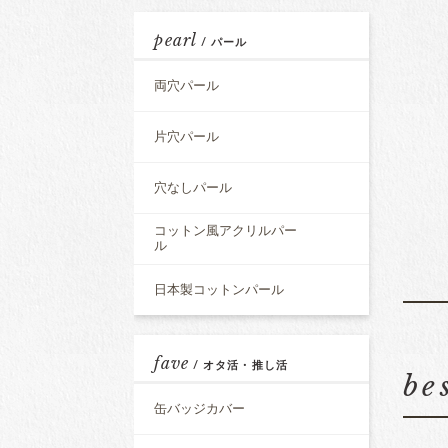
pearl
/ パール
両穴パール
片穴パール
穴なしパール
コットン風アクリルパー
ル
日本製コットンパール
fave
/ オタ活・推し活
be
缶バッジカバー