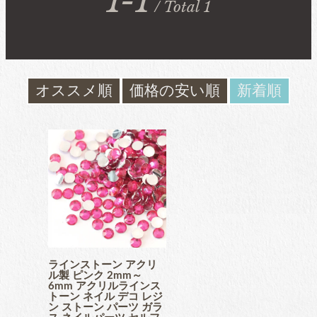
1-1
/ Total 1
ガラスラインストーン
contact
ﾌﾞﾗﾝﾄﾞ製ﾗｲﾝｽﾄｰﾝ同等品
お問い合わ
せ
オススメ順
価格の安い順
新着順
チャトン
blog
ブログ
ﾌﾞﾗﾝﾄﾞ製ﾗｲﾝｽﾄｰﾝ同等品
アクリルラインストーン
パールラインストーン
ラインストーン アクリ
ル製 ピンク 2mm～
6mm アクリルラインス
トーン ネイル デコ レジ
ン ストーン パーツ ガラ