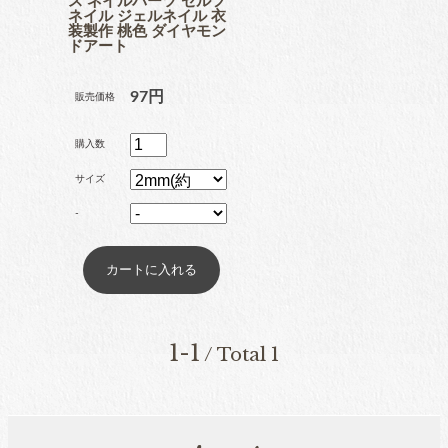
ス ネイルパーツ セルフ
ネイル ジェルネイル 衣
ブリオン
装製作 桃色 ダイヤモン
ドアート
97円
販売価格
卸専用ラインストーン
購入数
納期4週間前後
サイズ
-
pearl
パール
両穴パール
1-1
/ Total 1
片穴パール