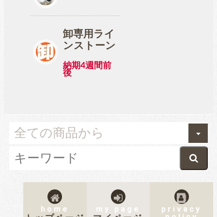
卸専用ライ
ンストーン
納期4週間前
後
home
my page
privacy
policy