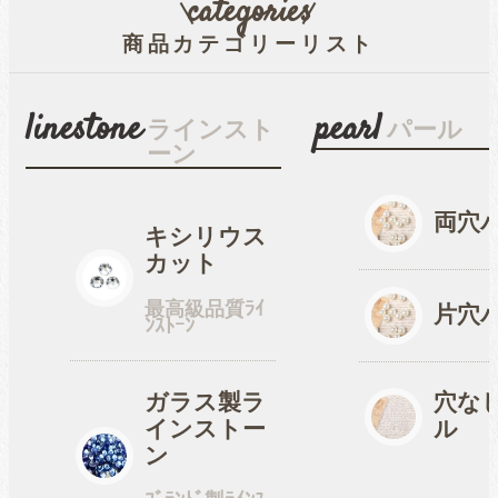
categories
商品カテゴリーリスト
穴なしパール
linestone
pearl
ラインスト
パール
ーン
コットン風アクリルパー
ル
両穴
キシリウス
カット
fave
オタ活・推し活
最高級品質ﾗｲ
片穴
ﾝｽﾄｰﾝ
缶バッジカバー
ガラス製ラ
穴な
インストー
ル
tools
ン
ツール