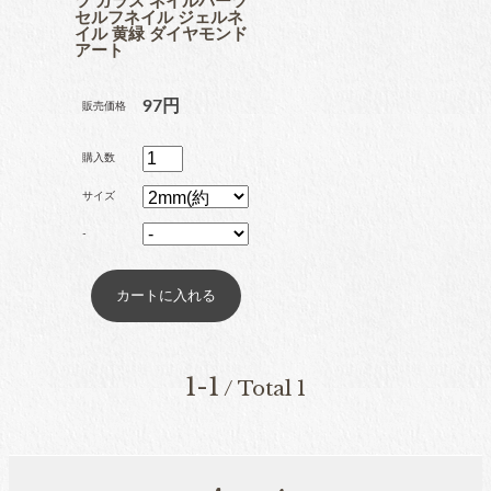
ツ ガラス ネイルパーツ
セルフネイル ジェルネ
ブリオン
イル 黄緑 ダイヤモンド
アート
97円
販売価格
卸専用ラインストーン
購入数
納期4週間前後
サイズ
-
pearl
パール
両穴パール
1-1
/ Total 1
片穴パール