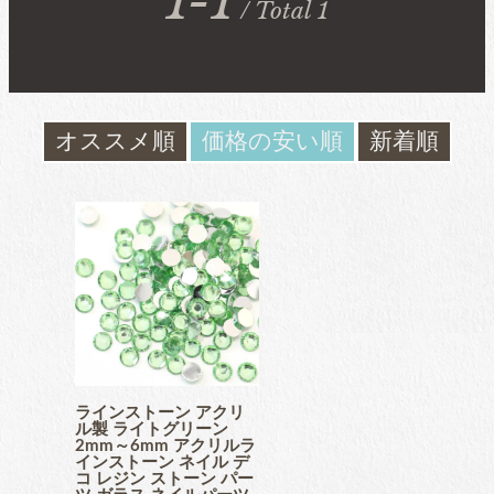
1-1
/ Total 1
ガラスラインストーン
contact
ﾌﾞﾗﾝﾄﾞ製ﾗｲﾝｽﾄｰﾝ同等品
お問い合わ
せ
オススメ順
価格の安い順
新着順
チャトン
blog
ブログ
ﾌﾞﾗﾝﾄﾞ製ﾗｲﾝｽﾄｰﾝ同等品
アクリルラインストーン
パールラインストーン
ラインストーン アクリ
ル製 ライトグリーン
2mm～6mm アクリルラ
インストーン ネイル デ
コ レジン ストーン パー