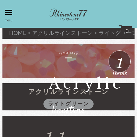
toggle
menu
menu
0
HOME
>
アクリルラインストーン
>
ライトグリー
my page
マイページ
1
privacy
linestone
items
policy
ラインストーン
Acrylic
個人情報取
扱
アクリルラインストーン
キシリウスカット
ライトグリーン
linestone
about
最高級品質ﾗｲﾝｽﾄｰﾝ
law
特定商取引
法