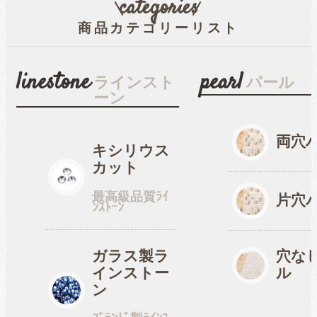
categories
商品カテゴリーリスト
穴なしパール
linestone
pearl
ラインスト
パール
ーン
コットン風アクリルパー
ル
両穴
キシリウス
カット
fave
オタ活・推し活
最高級品質ﾗｲ
片穴
ﾝｽﾄｰﾝ
缶バッジカバー
ガラス製ラ
穴な
インストー
ル
tools
ン
ツール