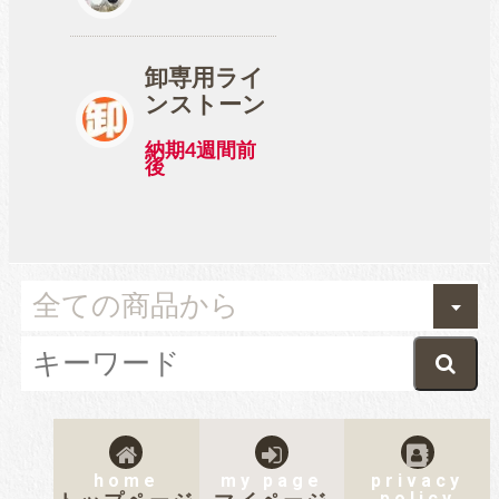
卸専用ライ
ンストーン
納期4週間前
後
home
my page
privacy
policy