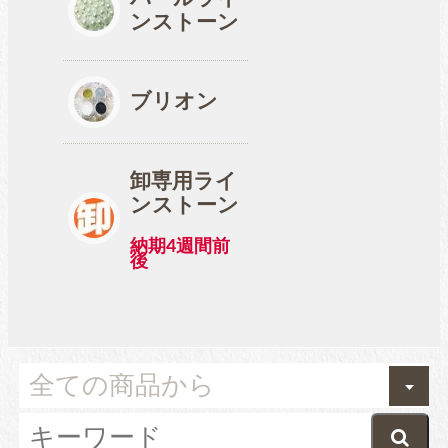
ンストーン
ブリオン
卸専用ライ
ンストーン
納期4週間前
後