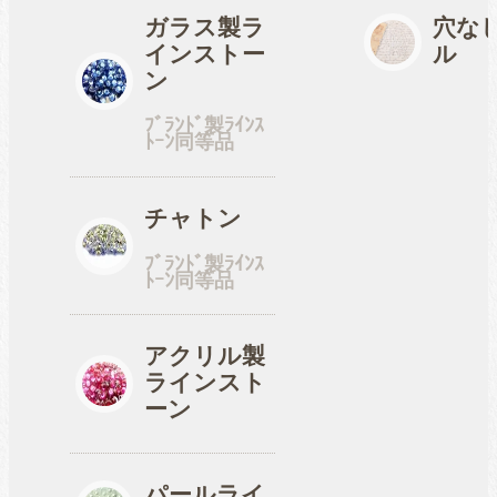
ガラス製ラ
穴な
インストー
ル
工具
ン
ﾌﾞﾗﾝﾄﾞ製ﾗｲﾝｽ
ﾄｰﾝ同等品
便利品
チャトン
ﾌﾞﾗﾝﾄﾞ製ﾗｲﾝｽ
収納ケース
ﾄｰﾝ同等品
アクリル製
ラインスト
ーン
パールライ