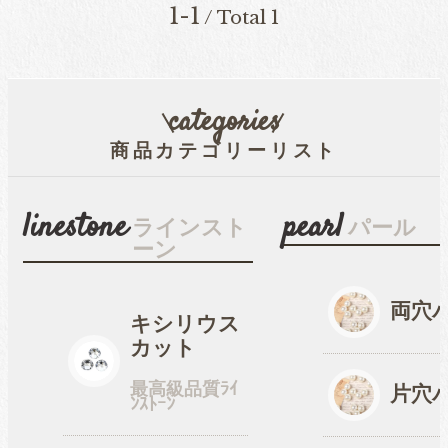
1-1
/ Total 1
穴なしパール
categories
商品カテゴリーリスト
コットン風アクリルパー
ル
linestone
pearl
ラインスト
パール
ーン
fave
オタ活・推し活
両穴
キシリウス
缶バッジカバー
カット
最高級品質ﾗｲ
片穴
ﾝｽﾄｰﾝ
tools
ツール