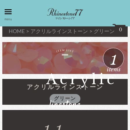
toggle
menu
menu
0
HOME
>
アクリルラインストーン
>
グリーン
my page
マイページ
1
privacy
linestone
items
policy
ラインストーン
Acrylic
個人情報取
扱
アクリルラインストーン
キシリウスカット
グリーン
linestone
about
最高級品質ﾗｲﾝｽﾄｰﾝ
law
特定商取引
法