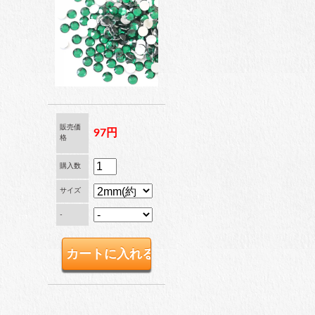
ブリオン
卸専用ラインストーン
納期4週間前後
販売価
97円
格
pearl
パール
購入数
サイズ
-
両穴パール
片穴パール