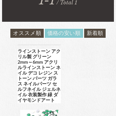
1-1
/ Total 1
ガラスラインストーン
contact
ﾌﾞﾗﾝﾄﾞ製ﾗｲﾝｽﾄｰﾝ同等品
お問い合わ
せ
オススメ順
価格の安い順
新着順
チャトン
blog
ブログ
ﾌﾞﾗﾝﾄﾞ製ﾗｲﾝｽﾄｰﾝ同等品
ラインストーン アク
リル製 グリーン
2mm～6mm アクリ
ルラインストーン ネ
アクリルラインストーン
イル デコ レジン ス
トーン パーツ ガラ
ス ネイルパーツ セ
ルフネイル ジェルネ
イル 衣装製作 緑 ダ
パールラインストーン
イヤモンドアート