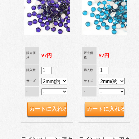
販売価
販売価
97円
97円
格
格
購入数
購入数
サイズ
サイズ
-
-