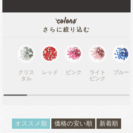
ガラスラインストーン
contact
ﾌﾞﾗﾝﾄﾞ製ﾗｲﾝｽﾄｰﾝ同等品
お問い合わ
colors
せ
さらに絞り込む
チャトン
blog
ブログ
ﾌﾞﾗﾝﾄﾞ製ﾗｲﾝｽﾄｰﾝ同等品
クリス
レッド
ピンク
ライト
ブルー
タル
ピンク
アクリルラインストーン
パールラインストーン
オススメ順
価格の安い順
新着順