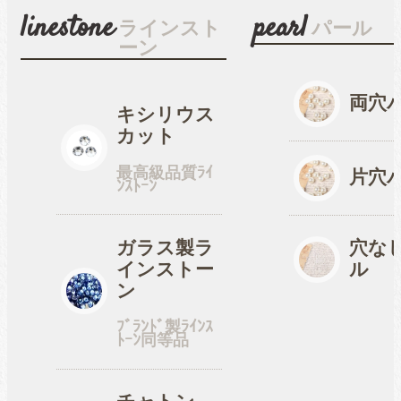
linestone
pearl
ラインスト
パール
ーン
両穴
キシリウス
カット
最高級品質ﾗｲ
片穴
ﾝｽﾄｰﾝ
ガラス製ラ
穴な
インストー
ル
ン
ﾌﾞﾗﾝﾄﾞ製ﾗｲﾝｽ
ﾄｰﾝ同等品