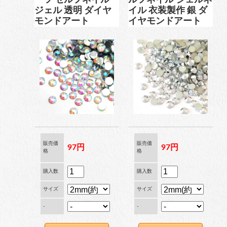
ジェル 透明 ダイヤ
イル 衣装製作 銀 ダ
モンドアート
イヤモンドアート
工具
便利品
収納ケース
販売価
販売価
97円
97円
格
格
購入数
購入数
サイズ
サイズ
-
-