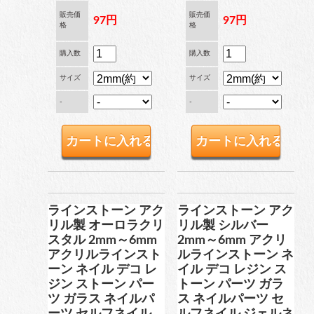
販売価
販売価
97円
97円
格
格
穴なしパール
購入数
購入数
サイズ
サイズ
-
-
コットン風アクリルパー
ル
fave
オタ活・推し活
ラインストーン アク
ラインストーン アク
リル製 オーロラクリ
リル製 シルバー
缶バッジカバー
スタル 2mm～6mm
2mm～6mm アクリ
アクリルラインスト
ルラインストーン ネ
ーン ネイル デコ レ
イル デコ レジン ス
ジン ストーン パー
トーン パーツ ガラ
tools
ツール
ツ ガラス ネイルパ
ス ネイルパーツ セ
ーツ セルフネイル
ルフネイル ジェルネ