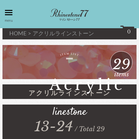
toggle
menu
menu
0
HOME
>
アクリルラインストーン
my page
マイページ
29
privacy
linestone
items
policy
ラインストーン
Acrylic
個人情報取
扱
アクリルラインストーン
キシリウスカット
linestone
about
最高級品質ﾗｲﾝｽﾄｰﾝ
law
13-24
特定商取引
法
/ Total 29