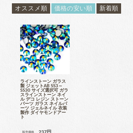
ガラスラインストーン
オススメ順
価格の安い順
新着順
contact
ﾌﾞﾗﾝﾄﾞ製ﾗｲﾝｽﾄｰﾝ同等品
お問い合わ
せ
チャトン
blog
ブログ
ﾌﾞﾗﾝﾄﾞ製ﾗｲﾝｽﾄｰﾝ同等品
アクリルラインストーン
ラインストーン ガラス
製 ジェットAB SS3～
SS30 サイズ選択可 ガラ
スラインストーン ネイ
ル デコ レジン ストーン
パーツ ガラス ネイルパ
ーツ ジェルネイル 衣装
パールラインストーン
製作 ダイヤモンドアー
ト
237円
販売価格