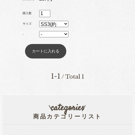
ブリオン
購入数
サイズ
-
卸専用ラインストーン
納期4週間前後
pearl
パール
1-1
/ Total 1
両穴パール
categories
商品カテゴリーリスト
片穴パール