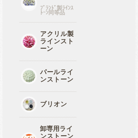
ﾌﾞﾗﾝﾄﾞ製ﾗｲﾝｽ
ﾄｰﾝ同等品
工具
アクリル製
ラインスト
便利品
ーン
パールライ
収納ケース
ンストーン
ブリオン
卸専用ライ
ンストーン