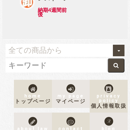
納期4週間前
後
home
my page
privacy
policy
トップページ
マイページ
個人情報取扱
about law
contact
blog