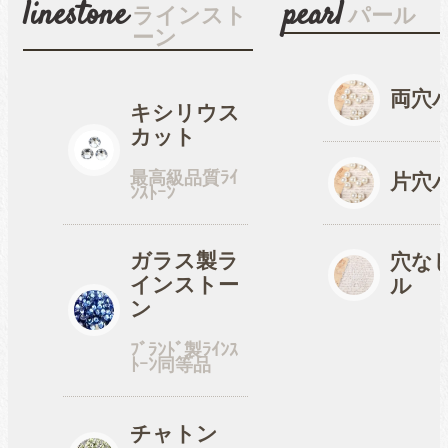
linestone
pearl
ラインスト
パール
ーン
穴なしパール
両穴
キシリウス
カット
コットン風アクリルパー
最高級品質ﾗｲ
ル
片穴
ﾝｽﾄｰﾝ
fave
ガラス製ラ
オタ活・推し活
穴な
インストー
ル
ン
缶バッジカバー
ﾌﾞﾗﾝﾄﾞ製ﾗｲﾝｽ
ﾄｰﾝ同等品
tools
ツール
チャトン