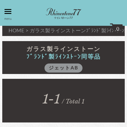
toggle
menu
menu
0
HOME
>
ガラス製ラインストーン
ﾌﾞﾗﾝﾄﾞ製ﾗｲﾝｽﾄｰ
my page
マイページ
ガラス製ラインストーン
ﾌﾞﾗﾝﾄﾞ製ﾗｲﾝｽﾄｰﾝ同等品
privacy
linestone
ジェットAB
policy
ラインストーン
個人情報取
扱
キシリウスカット
1-1
about
/ Total 1
最高級品質ﾗｲﾝｽﾄｰﾝ
law
特定商取引
法