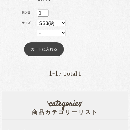
ブリオン
購入数
サイズ
-
卸専用ラインストーン
納期4週間前後
pearl
パール
1-1
/ Total 1
両穴パール
categories
商品カテゴリーリスト
片穴パール