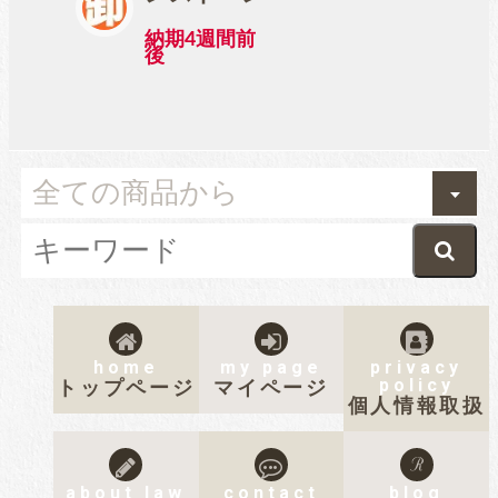
納期4週間前
後
home
my page
privacy
policy
トップページ
マイページ
個人情報取扱
about law
contact
blog