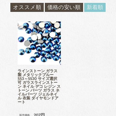
ガラスラインストーン
オススメ順
価格の安い順
新着順
contact
ﾌﾞﾗﾝﾄﾞ製ﾗｲﾝｽﾄｰﾝ同等品
お問い合わ
せ
チャトン
blog
ブログ
ﾌﾞﾗﾝﾄﾞ製ﾗｲﾝｽﾄｰﾝ同等品
アクリルラインストーン
ラインストーン ガラス
製 メタリックブルー
SS3～SS30 サイズ選択
可 ガラスラインストー
ン ネイル デコ レジン ス
トーン パーツ ガラス ネ
イルパーツ ジェルネイ
パールラインストーン
ル 衣装 ダイヤモンドア
ート
207円
販売価格