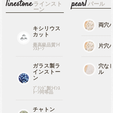
linestone
pearl
ラインスト
パール
ーン
穴なしパール
両穴
キシリウス
カット
コットン風アクリルパー
最高級品質ﾗｲ
ル
片穴
ﾝｽﾄｰﾝ
fave
ガラス製ラ
オタ活・推し活
穴な
インストー
ル
ン
缶バッジカバー
ﾌﾞﾗﾝﾄﾞ製ﾗｲﾝｽ
ﾄｰﾝ同等品
tools
ツール
チャトン