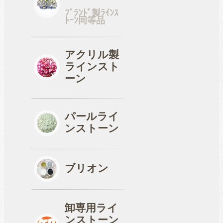
ﾌﾞﾗﾝﾄﾞ製ﾗｲﾝｽ
ﾄｰﾝ同等品
工具
アクリル製
ラインスト
便利品
ーン
パールライ
収納ケース
ンストーン
ブリオン
卸専用ライ
ンストーン