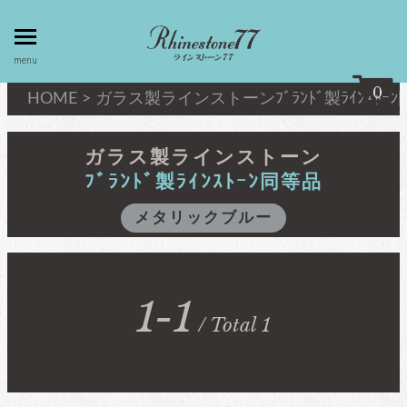
toggle
menu
menu
0
HOME
>
ガラス製ラインストーン
ﾌﾞﾗﾝﾄﾞ製ﾗｲﾝｽﾄｰ
my page
マイページ
ガラス製ラインストーン
ﾌﾞﾗﾝﾄﾞ製ﾗｲﾝｽﾄｰﾝ同等品
privacy
linestone
メタリックブルー
policy
ラインストーン
個人情報取
扱
キシリウスカット
1-1
about
/ Total 1
最高級品質ﾗｲﾝｽﾄｰﾝ
law
特定商取引
法