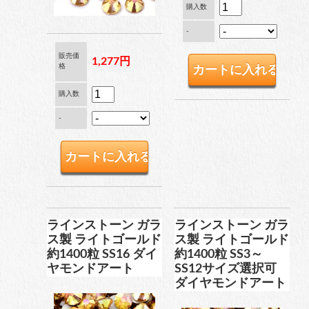
購入数
ブリオン
-
販売価
1,277円
格
卸専用ラインストーン
購入数
納期4週間前後
-
pearl
パール
両穴パール
ラインストーン ガラ
ラインストーン ガラ
ス製 ライトゴールド
ス製 ライトゴールド
約1400粒 SS16 ダイ
約1400粒 SS3～
ヤモンドアート
SS12サイズ選択可
ダイヤモンドアート
片穴パール