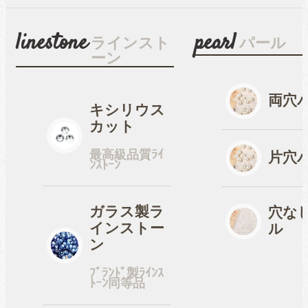
linestone
pearl
ラインスト
パール
ーン
両穴
キシリウス
カット
最高級品質ﾗｲ
片穴
ﾝｽﾄｰﾝ
ガラス製ラ
穴な
インストー
ル
ン
ﾌﾞﾗﾝﾄﾞ製ﾗｲﾝｽ
ﾄｰﾝ同等品