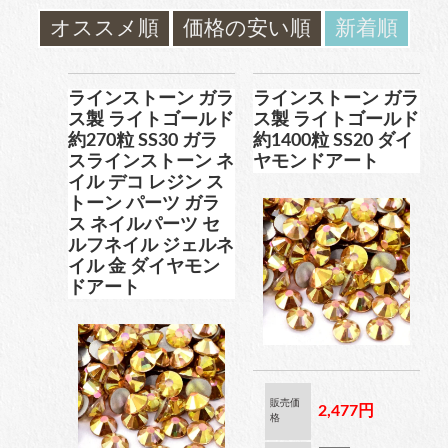
ガラスラインストーン
オススメ順
価格の安い順
新着順
contact
ﾌﾞﾗﾝﾄﾞ製ﾗｲﾝｽﾄｰﾝ同等品
お問い合わ
せ
ラインストーン ガラ
ラインストーン ガラ
ス製 ライトゴールド
ス製 ライトゴールド
約270粒 SS30 ガラ
約1400粒 SS20 ダイ
チャトン
blog
スラインストーン ネ
ヤモンドアート
ブログ
イル デコ レジン ス
ﾌﾞﾗﾝﾄﾞ製ﾗｲﾝｽﾄｰﾝ同等品
トーン パーツ ガラ
ス ネイルパーツ セ
ルフネイル ジェルネ
イル 金 ダイヤモン
アクリルラインストーン
ドアート
パールラインストーン
販売価
2,477円
格