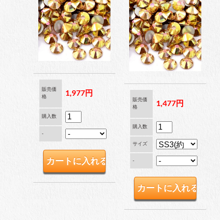
穴なしパール
コットン風アクリルパー
ル
販売価
1,977円
格
販売価
1,477円
格
購入数
fave
オタ活・推し活
購入数
-
サイズ
-
缶バッジカバー
tools
ツール