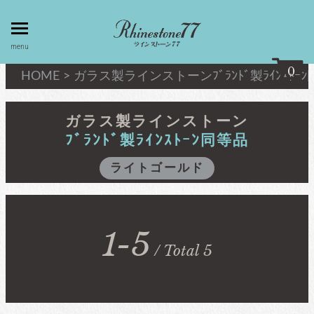
toggle
menu
menu
0
HOME
>
ガラス製ラインストーン
ﾌﾞﾗﾝﾄﾞ製ﾗｲﾝｽﾄｰ
my page
マイページ
ガラス製ラインストーン
ﾌﾞﾗﾝﾄﾞ製ﾗｲﾝｽﾄｰﾝ同等品
privacy
linestone
ライトゴールド
policy
ラインストーン
個人情報取
扱
キシリウスカット
1-5
about
/ Total 5
最高級品質ﾗｲﾝｽﾄｰﾝ
law
特定商取引
法