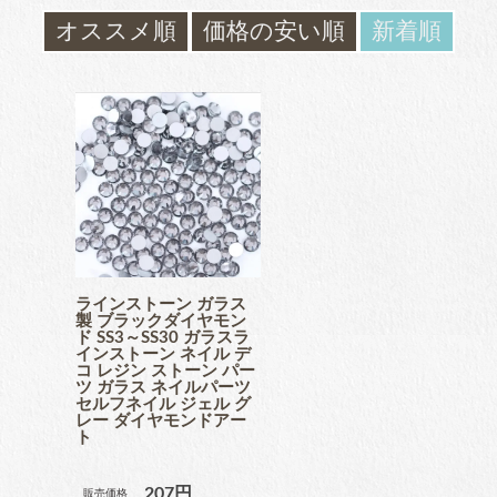
ガラスラインストーン
オススメ順
価格の安い順
新着順
contact
ﾌﾞﾗﾝﾄﾞ製ﾗｲﾝｽﾄｰﾝ同等品
お問い合わ
せ
チャトン
blog
ブログ
ﾌﾞﾗﾝﾄﾞ製ﾗｲﾝｽﾄｰﾝ同等品
アクリルラインストーン
ラインストーン ガラス
製 ブラックダイヤモン
ド SS3～SS30 ガラスラ
インストーン ネイル デ
コ レジン ストーン パー
ツ ガラス ネイルパーツ
セルフネイル ジェル グ
パールラインストーン
レー ダイヤモンドアー
ト
207円
販売価格