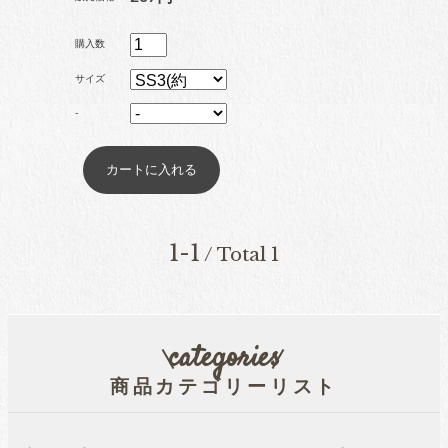
ブリオン
購入数
サイズ
-
卸専用ラインストーン
納期4週間前後
pearl
パール
1-1
/ Total 1
両穴パール
categories
商品カテゴリーリスト
片穴パール