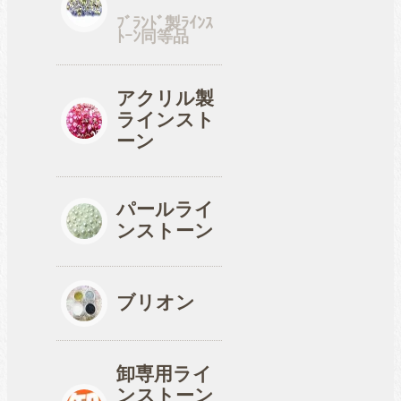
ﾌﾞﾗﾝﾄﾞ製ﾗｲﾝｽ
ﾄｰﾝ同等品
工具
アクリル製
ラインスト
便利品
ーン
パールライ
収納ケース
ンストーン
ブリオン
卸専用ライ
ンストーン