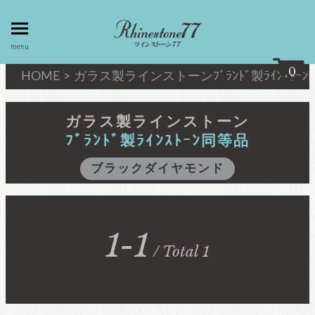
toggle
menu
menu
0
HOME
>
ガラス製ラインストーン
ﾌﾞﾗﾝﾄﾞ製ﾗｲﾝｽﾄｰ
my page
マイページ
ガラス製ラインストーン
ﾌﾞﾗﾝﾄﾞ製ﾗｲﾝｽﾄｰﾝ同等品
privacy
linestone
ブラックダイヤモンド
policy
ラインストーン
個人情報取
扱
キシリウスカット
1-1
about
/ Total 1
最高級品質ﾗｲﾝｽﾄｰﾝ
law
特定商取引
法