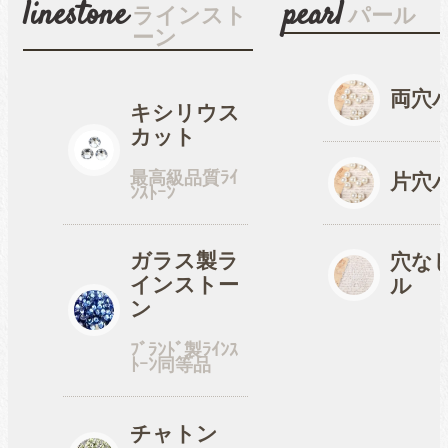
linestone
pearl
ラインスト
パール
ーン
穴なしパール
両穴
キシリウス
カット
コットン風アクリルパー
最高級品質ﾗｲ
ル
片穴
ﾝｽﾄｰﾝ
fave
ガラス製ラ
オタ活・推し活
穴な
インストー
ル
ン
缶バッジカバー
ﾌﾞﾗﾝﾄﾞ製ﾗｲﾝｽ
ﾄｰﾝ同等品
tools
ツール
チャトン