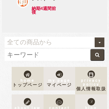
納期4週間前
後
home
my page
privacy
policy
トップページ
マイページ
個人情報取扱
about law
contact
blog